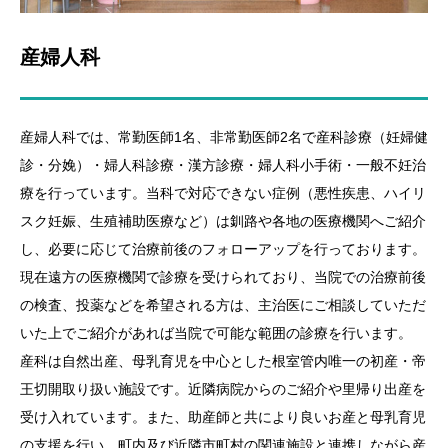
産婦人科
産婦人科では、常勤医師1名、非常勤医師2名で産科診療（妊婦健
診・分娩）・婦人科診療・漢方診療・婦人科小手術・一般不妊治
療を行っています。当科で対応できない症例（悪性疾患、ハイリ
スク妊娠、生殖補助医療など）は釧路や各地の医療機関へご紹介
し、必要に応じて治療前後のフォローアップを行っております。
現在遠方の医療機関で診療を受けられており、当院での治療前後
の検査、投薬などを希望される方は、主治医にご相談していただ
いた上でご紹介があれば当院で可能な範囲の診療を行います。
産科は自然出産、母乳育児を中心とした根室管内唯一の初産・帝
王切開取り扱い施設です。近隣病院からのご紹介や里帰り出産を
受け入れています。また、助産師と共により良いお産と母乳育児
の支援を行い、町内及び近隣市町村の関連施設と連携しながら産