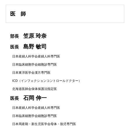
医 師
笠原 玲奈
部長
島野 敏司
医長
日本産婦人科学会産婦人科専門医
日本臨床細胞学会細胞診専門医
日本東洋医学会漢方専門医
ICD（インフェクションコントロールドクター）
北海道医師会保体保護法指定医
石岡 伸一
医長
日本産婦人科学会産婦人科専門医
日本臨床細胞学会細胞診専門医
日本周産期・新生児医学会母体・胎児専門医